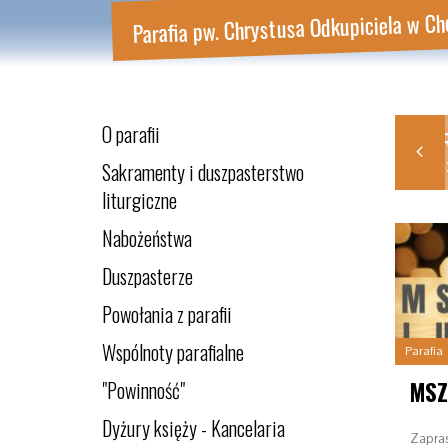
Parafia pw. Chrystusa Odkupiciela w Ch
O parafii
E
WRZ
PAŹ
LIS
G
5
2025
2025
2025
20
Sakramenty i duszpasterstwo
liturgiczne
Nabożeństwa
Duszpasterze
Powołania z parafii
Wspólnoty parafialne
Parafia
"Powinność"
Dyżury księży - Kancelaria
Zapra