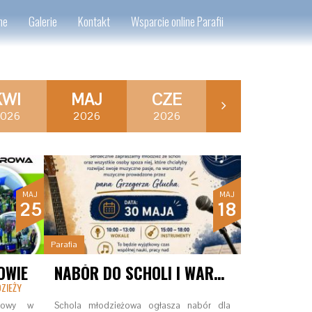
ne
Galerie
Kontakt
Wsparcie online Parafii
KWI
MAJ
CZE
026
2026
2026
MAJ
MAJ
25
18
Parafia
OWIE
NABÓR DO SCHOLI I WARSZTATY MUZYCZNE
DZIEŻY
rowy w
Schola młodzieżowa ogłasza nabór dla