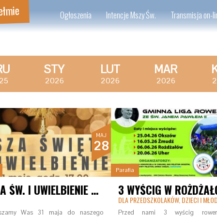
ełmie
Ogłoszenia
Intencje Mszy Św.
Transmisja on-li
RU
STY
LUT
MAR
25
2026
2026
2026
2
MAJ
28
Parafia
MSZA ŚW. I UWIELBIENIE PRZY NAJŚWIĘTSZYM SAKRAMENCIE
3 WYŚCIG W ROŻDŻAŁ
DLA PRZEDSZKOLAKÓW, DZIECI I MŁO
szamy Was 31 maja do naszego
Przed nami 3 wyścig rowe