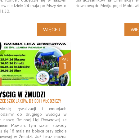
ie. Koncert odbędzie się w naszym
dla uczestników na: Chełmską Pie
le w niedzielę 24 maja po Mszy św. o
Rowerową do Medjugorje i Mołdawi
11.30.
WIĘCEJ
WI
MAJ
1
YŚCIG W ŻMUDZI
ZEDSZKOLAKÓW, DZIECI I MŁODZIEŻY
elkiej rywalizacji i emocjach
hodzimy do drugiego wyścigu w
h naszej Gminnej Ligi Rowerowej ze
anem Pawłem. Tym razem zawody
 się 16 maja na boisku przy szkole
awowej w Żmudzi. Już teraz można