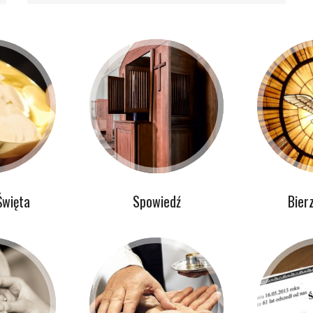
Święta
Spowiedź
Bier