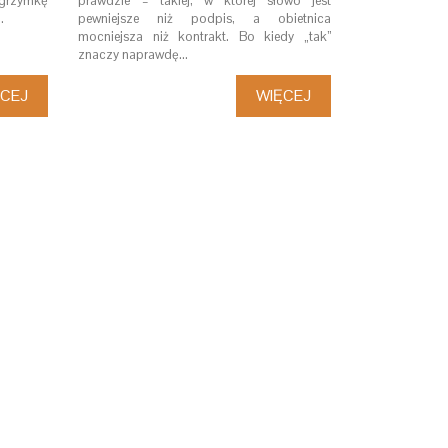
lgrzymkę
prawdzie – takiej, w której słowo jest
i.
pewniejsze niż podpis, a obietnica
mocniejsza niż kontrakt. Bo kiedy „tak”
znaczy naprawdę…
ĘCEJ
WIĘCEJ