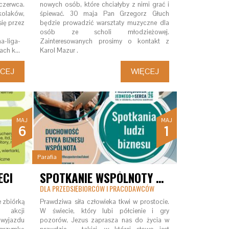
 czerwca.
nowych osób, które chciałyby z nimi grać i
kolaków,
śpiewać. 30 maja Pan Grzegorz Głuch
się przez
będzie prowadzić warsztaty muzyczne dla
osób ze scholi młodzieżowej.
a-liga-
Zainteresowanych prosimy o kontakt z
gach k…
Karol Mazur .
ĘCEJ
WIĘCEJ
MAJ
MAJ
6
1
Parafia
ECI
SPOTKANIE WSPÓLNOTY TALENT
DLA PRZEDSIĘBIORCÓW I PRACODAWCÓW
 zbiórką
Prawdziwa siła człowieka tkwi w prostocie.
 akcji
W świecie, który lubi półcienie i gry
 wyjazdu
pozorów, Jezus zaprasza nas do życia w