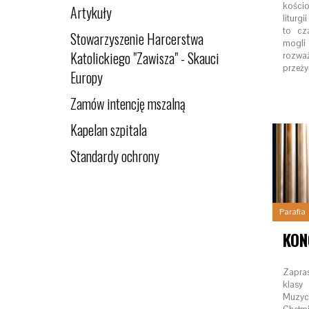
kości
Artykuły
liturg
to cz
Stowarzyszenie Harcerstwa
mogli
Katolickiego "Zawisza" - Skauci
rozwa
przeży
Europy
Zamów intencję mszalną
Kapelan szpitala
Standardy ochrony
Parafia
KON
Zapra
klas
Muzycz