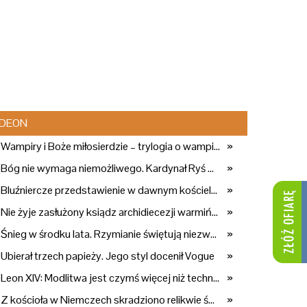
DEON
Wampiry i Boże miłosierdzie – trylogia o wampirach i łasce
»
Bóg nie wymaga niemożliwego. Kardynał Ryś wyjaśnia dlaczego
»
Bluźniercze przedstawienie w dawnym kościele. Arcybiskup stanowczo reaguje
»
Nie żyje zasłużony ksiądz archidiecezji warmińskiej. Przez lata wychował pokolenia przyszłych kapłanów
»
Śnieg w środku lata. Rzymianie świętują niezwykły cud
»
Ubierał trzech papieży. Jego styl docenił Vogue
»
Leon XIV: Modlitwa jest czymś więcej niż techniką. "Odkryjmy ją na nowo"
»
Z kościoła w Niemczech skradziono relikwie św. Marcina. To kolejny atak na świątynię
»