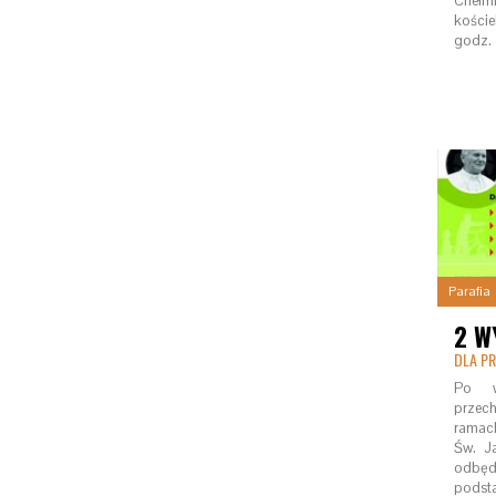
Chełm
koście
godz. 
Parafia
2 W
DLA PR
Po wi
przec
ramac
Św. J
odbędą
podst