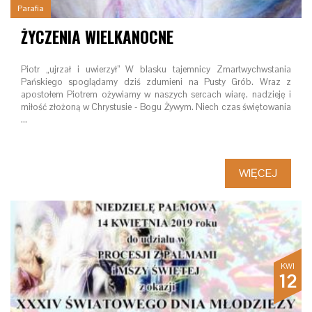
Parafia
ŻYCZENIA WIELKANOCNE
Piotr „ujrzał i uwierzył” W blasku tajemnicy Zmartwychwstania
Pańskiego spoglądamy dziś zdumieni na Pusty Grób. Wraz z
apostołem Piotrem ożywiamy w naszych sercach wiarę, nadzieję i
miłość złożoną w Chrystusie - Bogu Żywym. Niech czas świętowania
…
WIĘCEJ
KWI
12