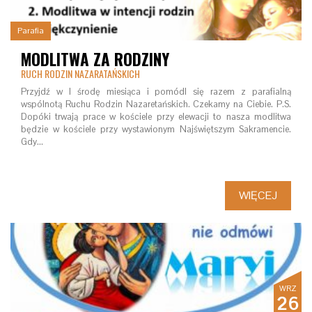
Parafia
MODLITWA ZA RODZINY
RUCH RODZIN NAZARATAŃSKICH
Przyjdź w I środę miesiąca i pomódl się razem z parafialną
wspólnotą Ruchu Rodzin Nazaretańskich. Czekamy na Ciebie. P.S.
Dopóki trwają prace w kościele przy elewacji to nasza modlitwa
będzie w kościele przy wystawionym Najświętszym Sakramencie.
Gdy…
WIĘCEJ
WRZ
26