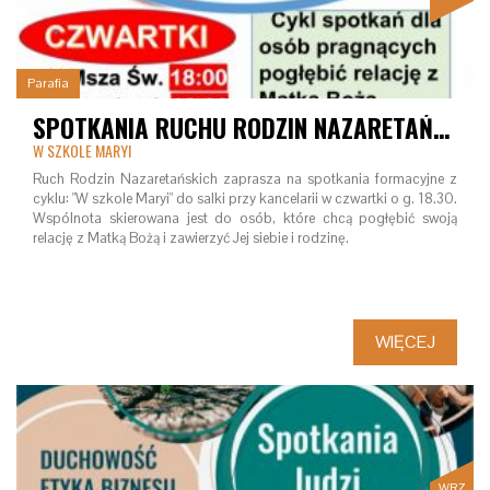
Parafia
SPOTKANIA RUCHU RODZIN NAZARETAŃSKICH
W SZKOLE MARYI
Ruch Rodzin Nazaretańskich zaprasza na spotkania formacyjne z
cyklu: "W szkole Maryi" do salki przy kancelarii w czwartki o g. 18.30.
Wspólnota skierowana jest do osób, które chcą pogłębić swoją
relację z Matką Bożą i zawierzyć Jej siebie i rodzinę.
WIĘCEJ
WRZ