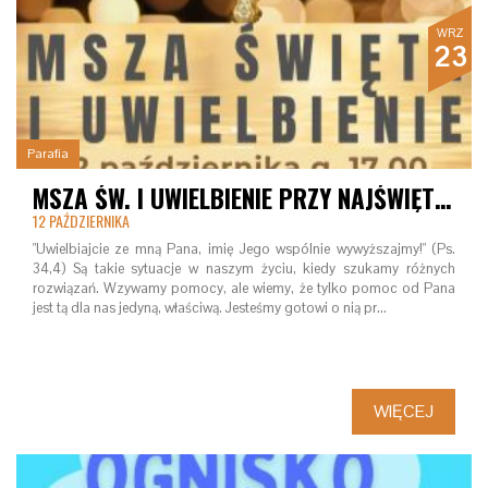
WRZ
23
Parafia
MSZA ŚW. I UWIELBIENIE PRZY NAJŚWIĘTSZYM SAKRAMENCIE
12 PAŹDZIERNIKA
"Uwielbiajcie ze mną Pana, imię Jego wspólnie wywyższajmy!" (Ps.
34,4) Są takie sytuacje w naszym życiu, kiedy szukamy różnych
rozwiązań. Wzywamy pomocy, ale wiemy, że tylko pomoc od Pana
jest tą dla nas jedyną, właściwą. Jesteśmy gotowi o nią pr…
WIĘCEJ