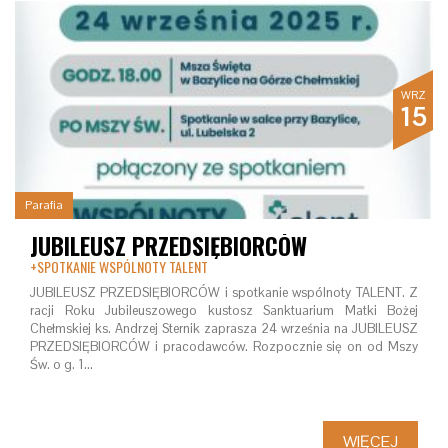
WRZ
15
Parafia
JUBILEUSZ PRZEDSIĘBIORCÓW
+SPOTKANIE WSPÓLNOTY TALENT
JUBILEUSZ PRZEDSIĘBIORCÓW i spotkanie wspólnoty TALENT. Z
racji Roku Jubileuszowego kustosz Sanktuarium Matki Bożej
Chełmskiej ks. Andrzej Sternik zaprasza 24 września na JUBILEUSZ
PRZEDSIĘBIORCÓW i pracodawców. Rozpocznie się on od Mszy
Św. o g. 1…
WIĘCEJ