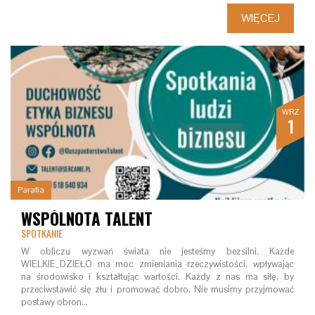
WIĘCEJ
WRZ
1
Parafia
WSPÓLNOTA TALENT
SPOTKANIE
W obliczu wyzwań świata nie jesteśmy bezsilni. Każde
WIELKIE_DZIEŁO ma moc zmieniania rzeczywistości, wpływając
na środowisko i kształtując wartości. Każdy z nas ma siłę, by
przeciwstawić się złu i promować dobro. Nie musimy przyjmować
postawy obron…