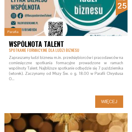
25
Parafia
WSPÓLNOTA TALENT
SPOTKANIE FORMACYJNE DLA LUDZI BIZNESU
Zapraszamy ludzi biznesu m.in. przedsiębiorców i pracodawców na
comiesięczne spotkania formacyjne prowadzone w ramach
wspólnoty Talent. Najbliższe spotkanie odbędzie się 7 października
(wtorek). Zaczynamy od Mszy Św. o g. 18.00 w Parafii Chrystusa
O…
WIĘCEJ