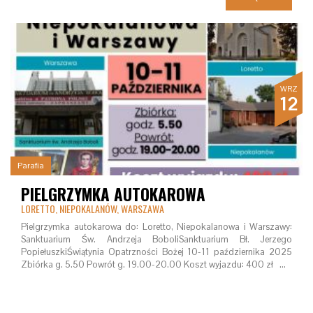
WRZ
12
Parafia
PIELGRZYMKA AUTOKAROWA
LORETTO, NIEPOKALANÓW, WARSZAWA
Pielgrzymka autokarowa do: Loretto, Niepokalanowa i Warszawy:
Sanktuarium Św. Andrzeja BoboliSanktuarium Bł. Jerzego
PopiełuszkiŚwiątynia Opatrzności Bożej 10-11 października 2025
Zbiórka g. 5.50 Powrót g. 19.00-20.00 Koszt wyjazdu: 400 zł …