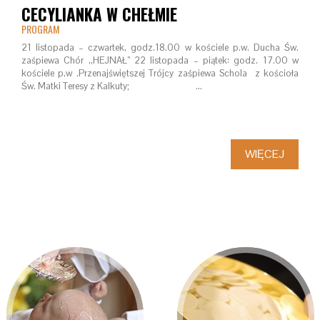
CECYLIANKA W CHEŁMIE
PROGRAM
21 listopada – czwartek, godz.18.00 w kościele p.w. Ducha Św.
zaśpiewa Chór ,,HEJNAŁ” 22 listopada – piątek: godz. 17.00 w
kościele p,w .Przenajświętszej Trójcy zaśpiewa Schola z kościoła
Św. Matki Teresy z Kalkuty; …
WIĘCEJ