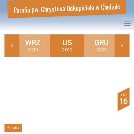
Parafia pw. Chrystusa Odkupiciela w Chełmie
Tog
nav
P
WRZ
LIS
GRU
S
19
2019
2019
2019
2
LIS
16
Parafia