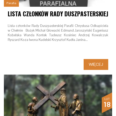
Parafia
LISTA CZŁONKÓW RADY DUSZPASTERSKIEJ
Lista członków Rady Duszpasterskiej Parafii Chrystusa Odkupiciela
w Chełmie Bożyk Michał Głowacki Edmund Jaroszyński Eugeniusz
Kobelska Wanda Kontek Tadeusz Kosiniec Andrzej Kowalczuk
Ryszard Koza Iwona Kudelski Krzysztof Kudła Janina…
WIĘCEJ
LUT
18