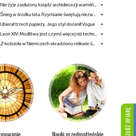
Nie żyje zasłużony ksiądz archidiecezji warmińskiej. Przez lata wychował pokolenia przyszłych kapłanów
»
Śnieg w środku lata. Rzymianie świętują niezwykły cud
»
Ubierał trzech papieży. Jego styl docenił Vogue
»
Leon XIV: Modlitwa jest czymś więcej niż techniką. "Odkryjmy ją na nowo"
»
Z kościoła w Niemczech skradziono relikwie św. Marcina. To kolejny atak na świątynię
»
zmowanie
Nauki przedmałżeńskie