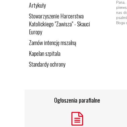
Pana,
Artykuły
pierws
nas do
Stowarzyszenie Harcerstwa
psalm
Katolickiego "Zawisza" - Skauci
Bogu c
Europy
Zamów intencję mszalną
Kapelan szpitala
Standardy ochrony
Ogłoszenia parafialne