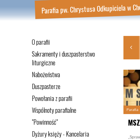
Parafia pw. Chrystusa Odkupiciela w Ch
O parafii
LIP
SIE
WRZ
PAŹ
2025
2025
2025
2025
Sakramenty i duszpasterstwo
liturgiczne
Nabożeństwa
Duszpasterze
Powołania z parafii
Wspólnoty parafialne
Parafia
"Powinność"
MSZ
Dyżury księży - Kancelaria
„Spraw