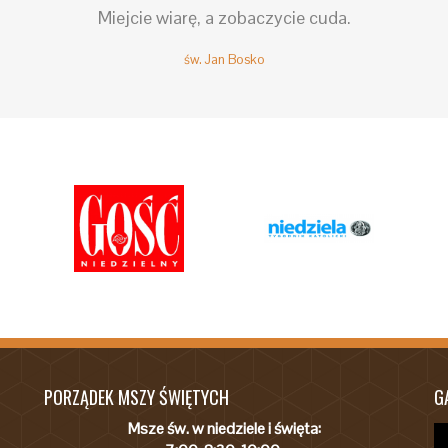
Miejcie wiarę, a zobaczycie cuda.
św. Jan Bosko
PORZĄDEK MSZY ŚWIĘTYCH
G
Msze św. w niedziele i święta: