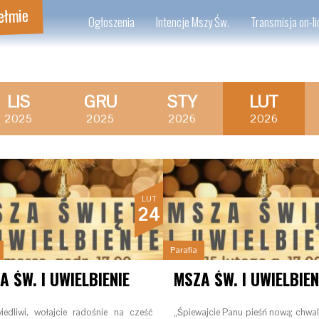
ełmie
Ogłoszenia
Intencje Mszy Św.
Transmisja on-li
LIS
GRU
STY
LUT
2025
2025
2026
2026
LUT
24
Parafia
A ŚW. I UWIELBIENIE
iedliwi, wołajcie radośnie na cześć
„Śpiewajcie Panu pieśń nową; chwa