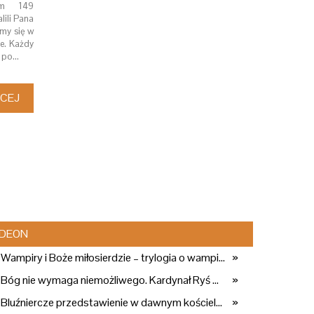
alm 149
ili Pana
my się w
e. Każdy
, po…
ĘCEJ
DEON
Wampiry i Boże miłosierdzie – trylogia o wampirach i łasce
»
Bóg nie wymaga niemożliwego. Kardynał Ryś wyjaśnia dlaczego
»
Bluźniercze przedstawienie w dawnym kościele. Arcybiskup stanowczo reaguje
»