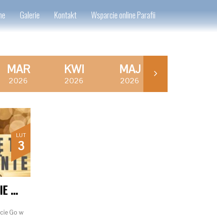
ne
Galerie
Kontakt
Wsparcie online Parafii
MAR
KWI
MAJ
CZE
2026
2026
2026
2026
LUT
3
MSZA ŚW. I UWIELBIENIE PRZY NAJŚW. SAKRAMENCIE
lcie Go w