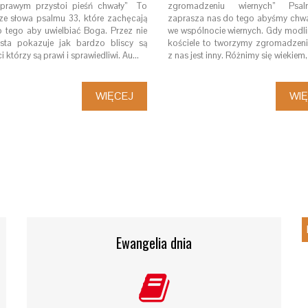
 prawym przystoi pieśń chwały” To
zgromadzeniu wiernych” Ps
ze słowa psalmu 33, które zachęcają
zaprasza nas do tego abyśmy chwal
 tego aby uwielbiać Boga. Przez nie
we wspólnocie wiernych. Gdy modli
ista pokazuje jak bardzo bliscy są
kościele to tworzymy zgromadzeni
i którzy są prawi i sprawiedliwi. Au…
z nas jest inny. Różnimy się wiekiem
WIĘCEJ
WI
Ewangelia dnia