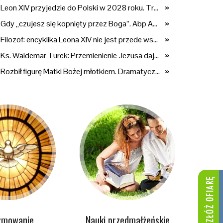
Leon XIV przyjedzie do Polski w 2028 roku. Trwają przygotowania do papieskiej pielgrzymki
»
Gdy „czujesz się kopnięty przez Boga”. Abp Adrian Galbas: Pan Bóg nie zabierze szpili
»
Filozof: encyklika Leona XIV nie jest przede wszystkim o sztucznej inteligencji
»
Ks. Waldemar Turek: Przemienienie Jezusa daje siłę do pokonywania przeciwności
»
Rozbił figurę Matki Bożej młotkiem. Dramatyczne nagranie w sieci
»
zmowanie
Nauki przedmałżeńskie