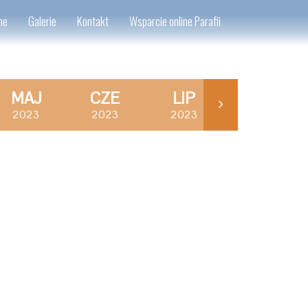
ne
Galerie
Kontakt
Wsparcie online Parafii
MAJ
CZE
LIP
WRZ
2023
2023
2023
2023