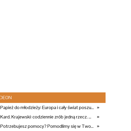
DEON
Papież do młodzieży: Europa i cały świat poszukują pośród was nowych świętych
»
Kard. Krajewski: codziennie zrób jedną rzecz. Zobaczysz, co stanie się z twoim życiem
»
Potrzebujesz pomocy? Pomodlimy się w Twojej intencji
»