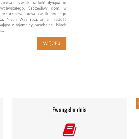
rzenika nas wielka radość płynąca od
wychwstałego. Szczęśliwy dom, w
m rozbrzmiewa prawda wielkanocnego
ka. Niech Was rozpromieni radość
ająca z tajemnicy paschalnej. Niech
i…
WIĘCEJ
Ewangelia dnia