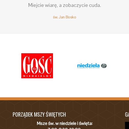
Miejcie wiarę, a zobaczycie cuda.
św. Jan Bosko
PORZĄDEK MSZY ŚWIĘTYCH
G
Msze św. w niedziele i święta: