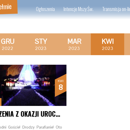
ełmie
Ogłoszenia
Intencje Mszy Św.
Transmisja on-li
GRU
STY
MAR
KWI
2022
2023
2023
2023
KWI
8
ŻYCZENIA Z OKAZJI UROCZYSTOŚCI ZMARTWYCHWSTANIA PAŃSKIEGO
dni Goście! Drodzy Parafianie! Oto