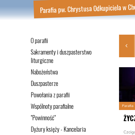
Parafia pw. Chrystusa Odkupiciela w Ch
O parafii
KWI
MAJ
SIE
LIS
2022
2022
2022
2022
Sakramenty i duszpasterstwo
liturgiczne
Nabożeństwa
Duszpasterze
Powołania z parafii
Wspólnoty parafialne
Parafia
"Powinność"
Dyżury księży - Kancelaria
Czcigo