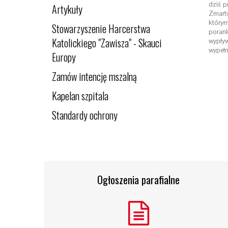
dziś p
Artykuły
Zmart
który
Stowarzyszenie Harcerstwa
poran
Katolickiego "Zawisza" - Skauci
wypływ
wypełn
Europy
Zamów intencję mszalną
Kapelan szpitala
Standardy ochrony
Ogłoszenia parafialne