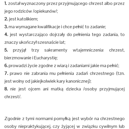
1.
został wyznaczony przez przyjmującego chrzest albo przez
jego rodziców /opiekunów/;
2.
jest katolikiem;
3.
ma wymagane kwalifikacje i chce pełnić to zadanie;
4.
jest wystarczająco dojrzały do pełnienia tego zadania, to
znaczy ukończył szesnaście lat;
5.
przyjął trzy sakramenty wtajemniczenia: chrzest,
bierzmowanie i Eucharystię;
6.
prowadzi życie zgodne z wiarą i zadaniami jakie ma pełnić;
7.
prawo nie zabrania mu pełnienia zadań chrzestnego (tzn.
jest wolny od jakiejkolwiek kary kanonicznej);
8.
nie jest ojcem ani matką dziecka /osoby przyjmującej
chrzest/.
Zgodnie z tymi normami pomyłką jest wybór na chrzestnego
osoby niepraktykującej, czy żyjącej w związku cywilnym lub