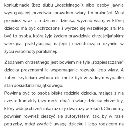
konkubinacie (bez ślubu „kościelnego”), albo osoby jawnie
występującej przeciwko prawdom wiary i moralności. Musi
przecież, wraz z rodzicami dziecka, wyznać wiarę, w której
dziecko ma być ochrzczone, i wyrzec się wszelkiego zła! Ma
być to osoba, która żyje życiem prawdziwie chrześcijańskim:
wierząca, praktykująca, najlepiej uczestnicząca czynnie w
życiu wspólnoty parafialnej.
Zadaniem chrzestnego jest bowiem nie tyle „rozpieszczanie”
dziecka prezentami ile wspomaganie rozwoju jego wiary. A
zatem kryterium wyboru nie może być w żadnym wypadku
stan posiadania majątkowego.
Powinna być to osoba bliska rodzinie dziecka, mająca z nią
częste kontakty (czy może dbać o wiarę dziecka chrzestny,
który widuje chrześniaka raz czy dwa razy w roku?). Chrzestny
powinien również cieszyć się autorytetem, tak, by w razie
potrzeby, mógł zwrócić uwagę dziecku i jego rodzicom na