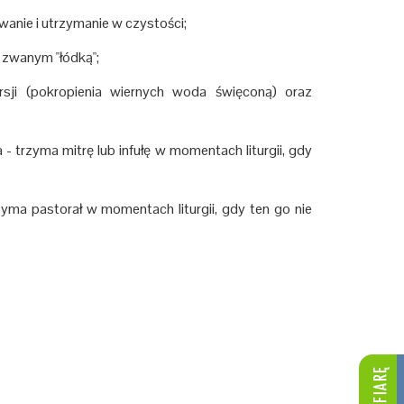
owanie i utrzymanie w czystości;
, zwanym "łódką";
ji (pokropienia wiernych woda święconą) oraz
 trzyma mitrę lub infułę w momentach liturgii, gdy
a pastorał w momentach liturgii, gdy ten go nie