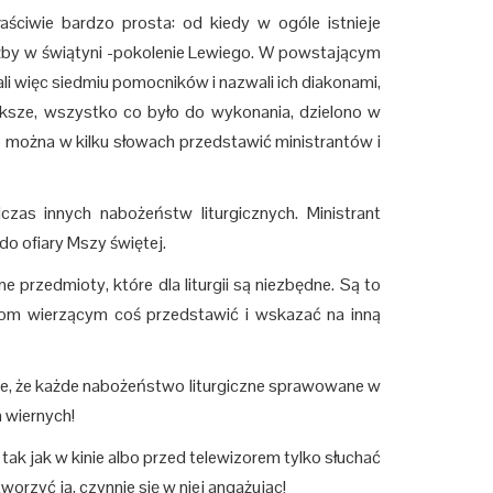
iwie bardzo prosta: od kiedy w ogóle istnieje
użby w świątyni -pokolenie Lewiego. W powstającym
i więc siedmiu pomocników i nazwali ich diakonami,
ększe, wszystko co było do wykonania, dzielono w
można w kilku słowach przedstawić ministrantów i
zas innych nabożeństw liturgicznych. Ministrant
do ofiary Mszy świętej.
e przedmioty, które dla liturgii są niezbędne. Są to
dziom wierzącym coś przedstawić i wskazać na inną
je, że każde nabożeństwo liturgiczne sprawowane w
h wiernych!
tak jak w kinie albo przed telewizorem tylko słuchać
worzyć ją, czynnie się w niej angażując!