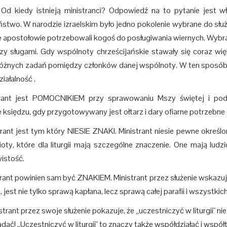
dy istnieją ministranci? Odpowiedź na to pytanie jest właśc
stwo. W narodzie izraelskim było jedno pokolenie wybrane do sł
e apostołowie potrzebowali kogoś do posługiwania wiernych. Wybral
zy sługami. Gdy wspólnoty chrześcijańskie stawały się coraz wi
różnych zadań pomiędzy członków danej wspólnoty. W ten sposób 
iałalność .
trant jest POMOCNIKIEM przy sprawowaniu Mszy świętej i podc
e księdzu, gdy przygotowywany jest ołtarz i dary ofiarne potrzebne 
trant jest tym który NIESIE ZNAKI. Ministrant niesie pewne określon
oty, które dla liturgii mają szczególne znaczenie. One mają lu
istość.
trant powinien sam być ZNAKIEM. Ministrant przez służenie wskazu
, jest nie tylko sprawą kapłana, lecz sprawą całej parafii i wszystkic
nt przez swoje służenie pokazuje, że „uczestniczyć w liturgii" nie 
dać! ,,Uczestniczyć w liturgii" to znaczy także współdziałać i współt