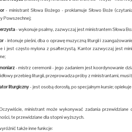
tor
- ministrant Słowa Bożego - proklamuje Słowo Boże (czytani
y Powszechnej;
terzysta
- wykonuje psalmy, zazwyczaj jest ministrantem Słowa Bo
or
- intonuje pieśni, dba o oprawę muzyczną liturgii i zaangażowani
e i jest często mylona z psałterzystą. Kantor zazwyczaj jest m
ne;
moniarz
- mistrz ceremonii - jego zadaniem jest koordynowanie dzi
idłowy przebieg liturgii, przeprowadza próby z ministrantami, musi 
ator liturgiczny
- jest osobą dorosłą, po specjalnym kursie; opiekuje
ście, ministrant może wykonywać zadania przewidziane dla 
ności, te przewidziane dla stopni wyższych.
yróżnić także inne funkcje: