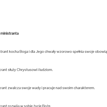
ministranta
strant kocha Boga i dla Jego chwały wzorowo spełnia swoje obowią
trant służy Chrystusowi i ludziom.
strant zwalcza swoje wady i pracuje nad swoim charakterem.
trant rozwija w sobie życie Boże.