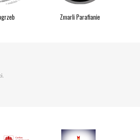
ogrzeb
Zmarli Parafianie
i.