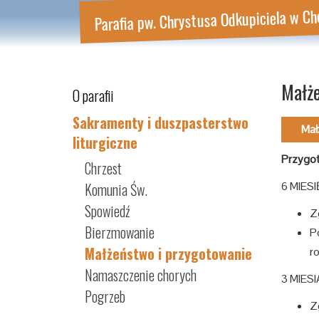
Parafia pw. Chrystusa Odkupiciela w Ch
Małże
O parafii
Sakramenty i duszpasterstwo
Mał
liturgiczne
Przygot
Chrzest
Komunia Św.
6 MIESI
Spowiedź
Zg
Bierzmowanie
Po
Małżeństwo i przygotowanie
r
Namaszczenie chorych
3 MIESI
Pogrzeb
Zg