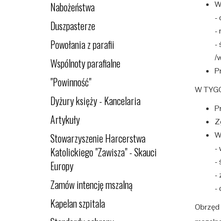
W
Nabożeństwa
-
Duszpasterze
- 
Powołania z parafii
- 
/
Wspólnoty parafialne
P
"Powinność"
W TYGO
Dyżury księży - Kancelaria
P
Artykuły
Zg
W
Stowarzyszenie Harcerstwa
-
Katolickiego "Zawisza" - Skauci
-
Europy
-
Zamów intencję mszalną
-
Kapelan szpitala
Obrzęd