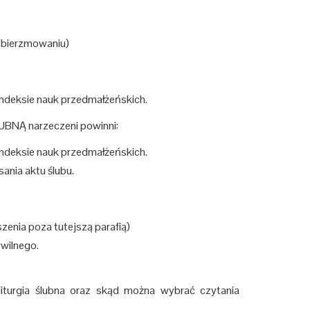
 o bierzmowaniu)
ndeksie nauk przedmałżeńskich.
 narzeczeni powinni:
ndeksie nauk przedmałżeńskich.
sania aktu ślubu.
zenia poza tutejszą parafią)
wilnego.
turgia ślubna oraz skąd można wybrać czytania