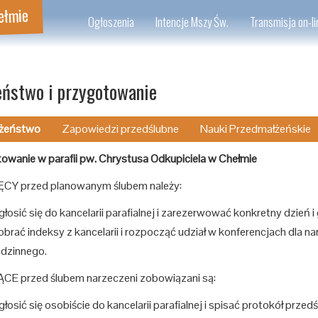
ełmie
Ogłoszenia
Intencje Mszy Św.
Transmisja on-li
ństwo i przygotowanie
żeństwo
Zapowiedzi przedślubne
Nauki Przedmałżeńskie
owanie w parafii pw. Chrystusa Odkupiciela w Chełmie
ĘCY przed planowanym ślubem należy:
łosić się do kancelarii parafialnej i zarezerwować konkretny dzień i
brać indeksy z kancelarii i rozpocząć udział w konferencjach dla n
odzinnego.
ĄCE przed ślubem narzeczeni zobowiązani są:
łosić się osobiście do kancelarii parafialnej i spisać protokół przed