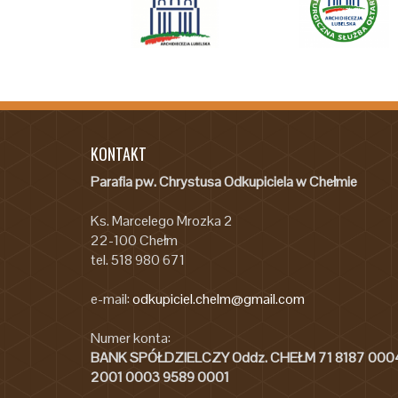
KONTAKT
Parafia pw. Chrystusa Odkupiciela w Chełmie
Ks. Marcelego Mrozka 2
22-100 Chełm
tel. 518 980 671
e-mail:
odkupiciel.chelm@gmail.com
Numer konta:
BANK SPÓŁDZIELCZY Oddz. CHEŁM 71 8187 000
2001 0003 9589 0001