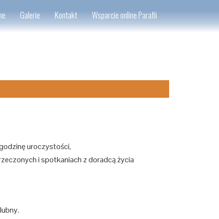
ne
Galerie
Kontakt
Wsparcie online Parafii
 godzinę uroczystości,
arzeczonych i spotkaniach z doradcą życia
ślubny.