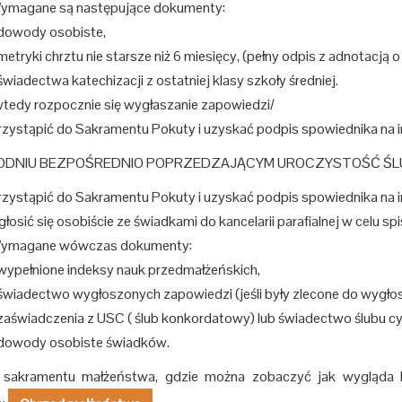
ymagane są następujące dokumenty:
 dowody osobiste,
metryki chrztu nie starsze niż 6 miesięcy, (pełny odpis z adnotacją
świadectwa katechizacji z ostatniej klasy szkoły średniej.
wtedy rozpocznie się wygłaszanie zapowiedzi/
rzystąpić do Sakramentu Pokuty i uzyskać podpis spowiednika na i
DNIU BEZPOŚREDNIO POPRZEDZAJĄCYM UROCZYSTOŚĆ ŚLUBNĄ
rzystąpić do Sakramentu Pokuty i uzyskać podpis spowiednika na i
łosić się osobiście ze świadkami do kancelarii parafialnej w celu spi
ymagane wówczas dokumenty:
 wypełnione indeksy nauk przedmałżeńskich,
 świadectwo wygłoszonych zapowiedzi (jeśli były zlecone do wygłos
 zaświadczenia z USC ( ślub konkordatowy) lub świadectwo ślubu cy
 dowody osobiste świadków.
 sakramentu małżeństwa, gdzie można zobaczyć jak wygląda li