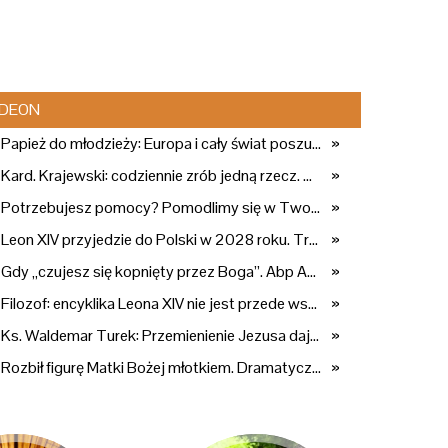
DEON
Papież do młodzieży: Europa i cały świat poszukują pośród was nowych świętych
»
Kard. Krajewski: codziennie zrób jedną rzecz. Zobaczysz, co stanie się z twoim życiem
»
Potrzebujesz pomocy? Pomodlimy się w Twojej intencji
»
Leon XIV przyjedzie do Polski w 2028 roku. Trwają przygotowania do papieskiej pielgrzymki
»
Gdy „czujesz się kopnięty przez Boga”. Abp Adrian Galbas: Pan Bóg nie zabierze szpili
»
Filozof: encyklika Leona XIV nie jest przede wszystkim o sztucznej inteligencji
»
Ks. Waldemar Turek: Przemienienie Jezusa daje siłę do pokonywania przeciwności
»
Rozbił figurę Matki Bożej młotkiem. Dramatyczne nagranie w sieci
»